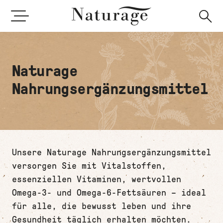
Direkt
S
Heilpflanzen
Pastillen
zum
Inhalt
Gesundheitsthemen
Raumsprays
Naturage
Heilverfahren
Naturage Heilpflanzen-Buch
Nahrungsergänzungsmittel
Unsere Naturage Nahrungsergänzungsmittel
versorgen Sie mit Vitalstoffen,
essenziellen Vitaminen, wertvollen
Omega-3- und Omega-6-Fettsäuren – ideal
für alle, die bewusst leben und ihre
Gesundheit täglich erhalten möchten.