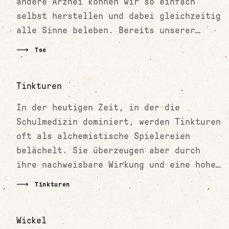
andere Arznei können wir so einfach
selbst herstellen und dabei gleichzeitig
alle Sinne beleben. Bereits unserer
ersten Vorfahren kochten Wurzeln und
Tee
Rinden und übergossen Blätter und Blüten
mit kochendem Wasser, um dieses
Tinkturen
anschliessend zu geniessen.
In der heutigen Zeit, in der die
Schulmedizin dominiert, werden Tinkturen
oft als alchemistische Spielereien
belächelt. Sie überzeugen aber durch
ihre nachweisbare Wirkung und eine hohe
Konzentration an Inhaltsstoffen.
Tinkturen
Wickel