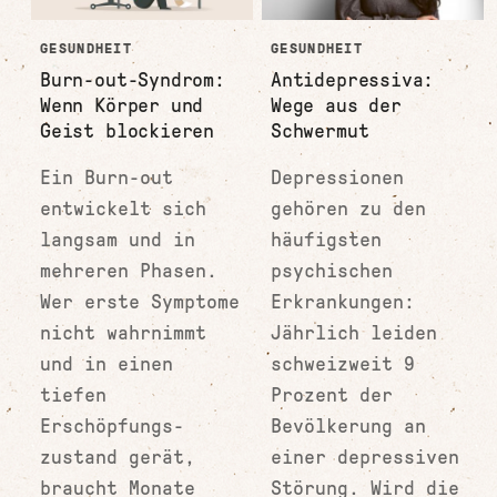
GESUNDHEIT
GESUNDHEIT
Burn-out-Syndrom:
Antidepressiva:
Wenn Körper und
Wege aus der
Geist blockieren
Schwermut
Ein Burn-out
Depressionen
entwickelt sich
gehören zu den
langsam und in
häufigsten
mehreren Phasen.
psychischen
Wer erste Symptome
Erkrankungen:
nicht wahrnimmt
Jährlich leiden
und in einen
schweizweit 9
tiefen
Prozent der
Erschöpfungs­
Bevölkerung an
zustand gerät,
einer depressiven
braucht Monate
Störung. Wird die