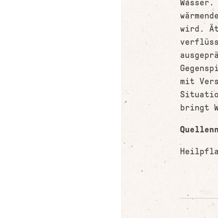
Wasser.
wärmend
wird. Ä
verflüs
ausgepr
Gegensp
mit Ver
Situati
bringt 
Quellen
Heilpfl