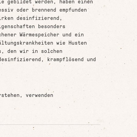
ie gebildet werden, haben einen
essiv oder brennend empfunden
irken desinfizierend,
igenschaften besonders
chener Wärmespeicher und ein
ältungskrankheiten wie Husten
s, den wir in solchen
desinfizierend, krampflösend und
rstehen, verwenden