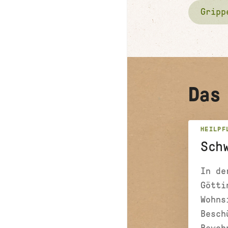
Gripp
Das
HEILPF
Sch
In de
Götti
Wohns
Besch
Bewoh