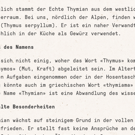
glich stammt der Echte Thymian aus dem westli
eerraum. Bei uns, nördlich der Alpen, finden 
 (Thymus serpyllum). Er ist ein naher Verwand
chlich in der Küche als Gewürz verwendet.
t des Namens
 sich nicht einig, woher das Wort «Thymus» ko
hymos» (Mut, Kraft) abgeleitet sein. Im Alter
en Aufgaben eingenommen oder in der Hosentasc
g könnte auch im griechischen Wort «thymiama»
e Name «Thymian» ist eine Abwandlung des wiss
hlte Besonderheiten
mian wächst auf steinigem Grund in der vollen
ufrieden. Er stellt fast keine Ansprüche an d