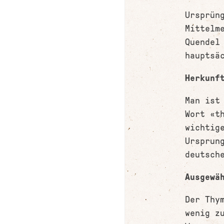
Ursprün
Mittelm
Quendel
hauptsä
Herkunf
Man ist
Wort «t
wichtig
Ursprun
deutsch
Ausgewä
Der Thy
wenig z