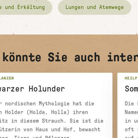
e und Erkältung
Lungen und Atemwege
 könnte Sie auch inte
LANZEN
HEILP
warzer Holunder
So
r nordischen Mythologie hat die
Die 
n Holder (Holda, Holla) ihren
Name
itz in diesem Strauch. Sie ist die
in u
ützerin von Haus und Hof, bewacht
oft 
ner, Tiere und Pflanzen.
auf 