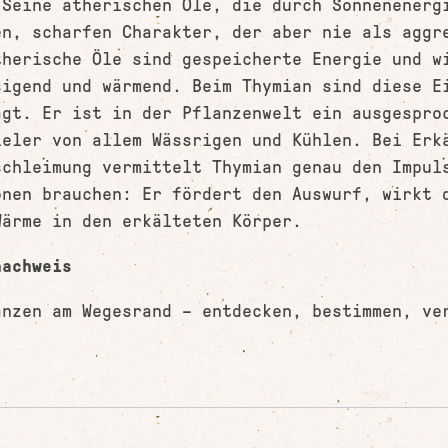
 Seine ätherischen Öle, die durch Sonnenenerg
en, scharfen Charakter, der aber nie als aggr
therische Öle sind gespeicherte Energie und w
sigend und wärmend. Beim Thymian sind diese E
ägt. Er ist in der Pflanzenwelt ein ausgespro
ieler von allem Wässrigen und Kühlen. Bei Erk
schleimung vermittelt Thymian genau den Impul
onen brauchen: Er fördert den Auswurf, wirkt 
Wärme in den erkälteten Körper.
nachweis
anzen am Wegesrand – entdecken, bestimmen, ve