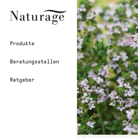
Direkt
zum
Inhalt
Main
Produkte
Navigation
Beratungsstellen
Naturage
Ratgeber