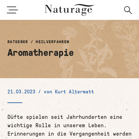
Direkt
S
Heilpflanzen
Pastillen
zum
Inhalt
Gesundheitsthemen
Raumsprays
RATGEBER
/
HEILVERFAHREN
Heilverfahren
Naturage Heilpflanzen-Buch
Aromatherapie
21.03.2023 / von
Kurt Altermatt
Düfte spielen seit Jahrhunderten eine
wichtige Rolle in unserem Leben.
Erinnerungen in die Vergangenheit werden